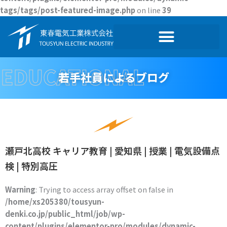
tags/tags/post-featured-image.php
on line
39
EDUCATIONAL
若手社員によるブログ
瀬戸北高校 キャリア教育 | 愛知県 | 授業 | 電気設備点
検 | 特別高圧
Warning
: Trying to access array offset on false in
/home/xs205380/tousyun-
denki.co.jp/public_html/job/wp-
content/plugins/elementor-pro/modules/dynamic-