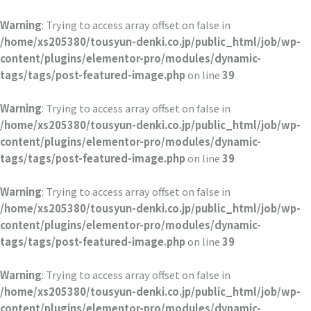
内
容
Warning
: Trying to access array offset on false in
を
/home/xs205380/tousyun-denki.co.jp/public_html/job/wp-
ス
content/plugins/elementor-pro/modules/dynamic-
キ
tags/tags/post-featured-image.php
on line
39
ッ
プ
Warning
: Trying to access array offset on false in
/home/xs205380/tousyun-denki.co.jp/public_html/job/wp-
content/plugins/elementor-pro/modules/dynamic-
tags/tags/post-featured-image.php
on line
39
Warning
: Trying to access array offset on false in
/home/xs205380/tousyun-denki.co.jp/public_html/job/wp-
content/plugins/elementor-pro/modules/dynamic-
tags/tags/post-featured-image.php
on line
39
Warning
: Trying to access array offset on false in
/home/xs205380/tousyun-denki.co.jp/public_html/job/wp-
content/plugins/elementor-pro/modules/dynamic-