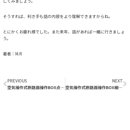
してみましょう。
そうすれば、利き手も話の内容をより理解できますからね。
とにかくお疲れ様でした。また来年、話があれば一緒に行きましょ
う。
著者：M.R
Prev
N
PREVIOUS
NEXT
空気操作式断路器操作BOX点検 | 愛知県 | 変電所 | 電気設備点検 | 特別高圧
空気操作式断路器操作BOX細点 | 愛知県 | 変電所 | 電気設備点検 | 特別高圧